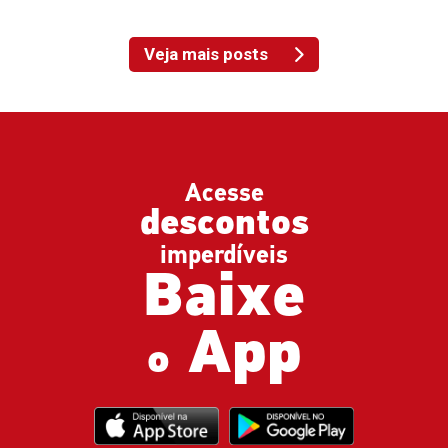
Veja mais posts
Acesse
descontos
imperdíveis
Baixe
App
o