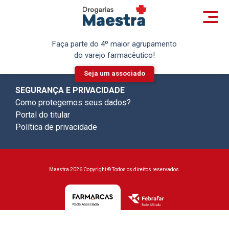
Maestra
Central de atendimento
Faça parte do 4º maior agrupamento
Rua Dr. Anesio Augusto do Amaral, 249 - Jd. Sta
do varejo farmacêutico!
Rosa
Vinhedo - SP
Seja um associado
SEGURANÇA E PRIVACIDADE
Como protegemos seus dados?
Portal do titular
Política de privacidade
Maestra 2026 Copyright © Todos os direitos reservados.