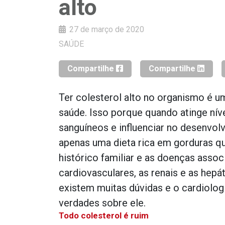
alto
27 de março de 2020
SAÚDE
Compartilhe
Compartilhe
Ter colesterol alto no organismo é
saúde. Isso porque quando atinge nív
sanguíneos e influenciar no desenvol
apenas uma dieta rica em gorduras q
histórico familiar e as doenças ass
cardiovasculares, as renais e as hepá
existem muitas dúvidas e o cardiolog
verdades sobre ele.
Todo colesterol é ruim