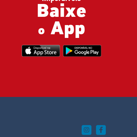
Baixe
App
o