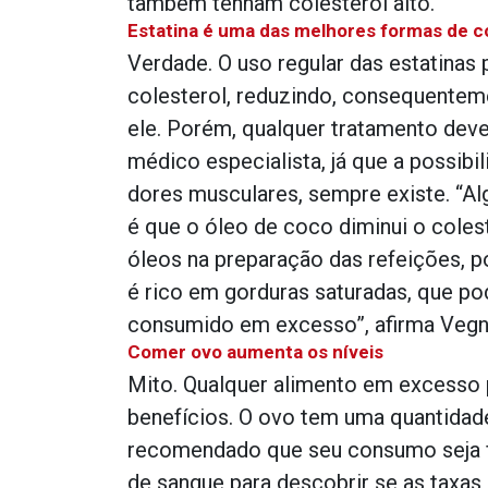
também tenham colesterol alto.
Estatina é uma das melhores formas de co
Verdade. O uso regular das estatinas
colesterol, reduzindo, consequenteme
ele. Porém, qualquer tratamento deve
médico especialista, já que a possibi
dores musculares, sempre existe. “A
é que o óleo de coco diminui o colest
óleos na preparação das refeições, p
é rico em gorduras saturadas, que po
consumido em excesso”, afirma Vegn
Comer ovo aumenta os níveis
Mito. Qualquer alimento em excesso 
benefícios. O ovo tem uma quantidade
recomendado que seu consumo seja 
de sangue para descobrir se as taxas